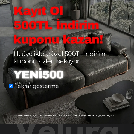
Hesabım
Sözleşmeler
Bülten
Bültene kaydolarak kampanya ve promosyonları kaçırmayın!
GÖNDER
Tekrar gösterme
Üyelik Koşulları
'ni okudum ve kabul ediyorum.