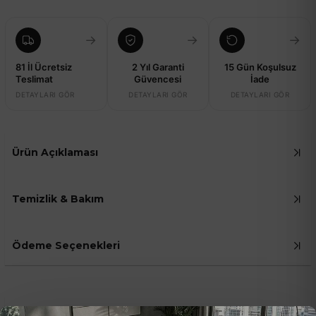
→
→
→
81 İl Ücretsiz
2 Yıl Garanti
15 Gün Koşulsuz
Teslimat
Güvencesi
İade
DETAYLARI GÖR
DETAYLARI GÖR
DETAYLARI GÖR
Ürün Açıklaması
Temizlik & Bakım
Ödeme Seçenekleri