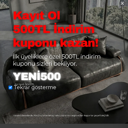
Yorumlar
YORUM YAZIN
YÜKSEK PUANLI YORUMLAR
DÜŞÜK PUANLI YORUMLAR
Tekrar gösterme
Bu ürün için daha önce yorum yapılmadı.