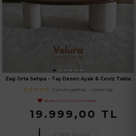
Zag Orta Sehpa - Taş Desen Ayak & Ceviz Tabla
0 yorum yapılmış.
-
Yorum Yap
Sevilen Ürün! 203 Kişi İnceledi
19.999,00 TL
6 TAKSİT İLE AYLIK