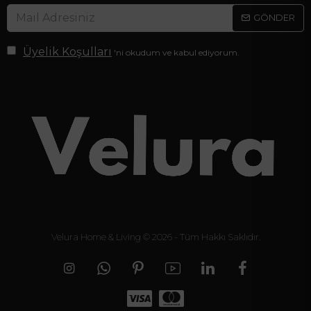
GÖNDER
Üyelik Koşulları
'ni okudum ve kabul ediyorum.
Velura Home & Living © 2026 - Tüm Hakkı Saklıdır.