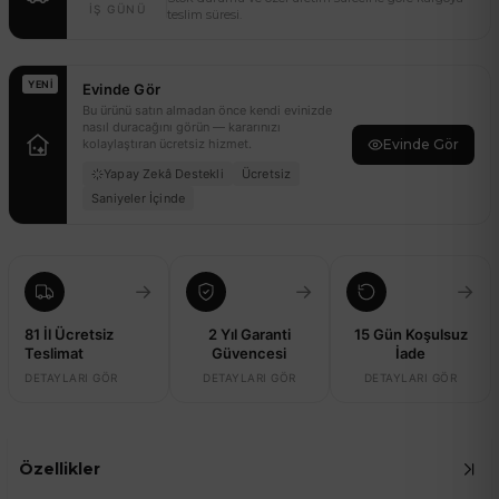
İŞ GÜNÜ
teslim süresi.
YENI
Evinde Gör
Bu ürünü satın almadan önce kendi evinizde
nasıl duracağını görün — kararınızı
kolaylaştıran ücretsiz hizmet.
Evinde Gör
Yapay Zekâ Destekli
Ücretsiz
Saniyeler İçinde
→
→
→
81 İl Ücretsiz
2 Yıl Garanti
15 Gün Koşulsuz
Teslimat
Güvencesi
İade
DETAYLARI GÖR
DETAYLARI GÖR
DETAYLARI GÖR
Özellikler