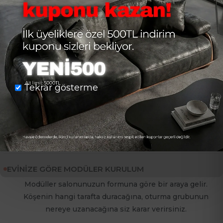
Hazır Bir Ölçü Değil, Sizin Ölçünüz
Tekrar gösterme
Her salon farklıdır; peki neden koltuklar aynı olsun? Armin,
modüler yapısı sayesinde evinizin şekline uyum sağlar. Siz
koltuğa göre yerleşmezsiniz, koltuk sizin alanınıza göre
kurulur.
EVINIZE GÖRE MODÜLER KURULUM
Modüller salonunuzun formuna göre bir araya gelir.
Köşenin hangi tarafta duracağına, oturma grubunun
nereye uzanacağına siz karar verirsiniz.