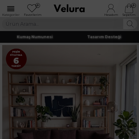
0
0
Kumaş Numunesi
Tasarım Desteği