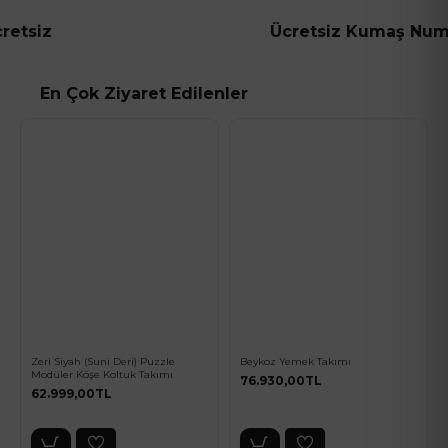
Ücretsiz Kumaş Numunesi
En Çok Ziyaret Edilenler
Zeri Siyah (Suni Deri) Puzzle
Beykoz Yemek Takımı
Modüler Köşe Koltuk Takımı
76.930,00TL
62.999,00TL